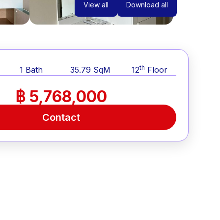
View all
Download all
th
1
Bath
35.79
SqM
12
Floor
฿ 5,768,000
Contact