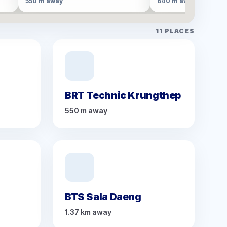
550 m away
640 m away
11
PLACES
BRT Technic Krungthep
550 m away
BTS Sala Daeng
1.37 km away