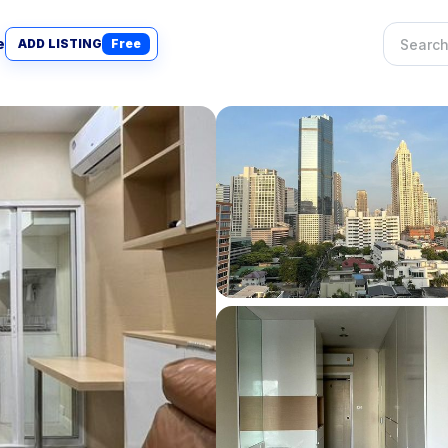
e
ADD LISTING
Free