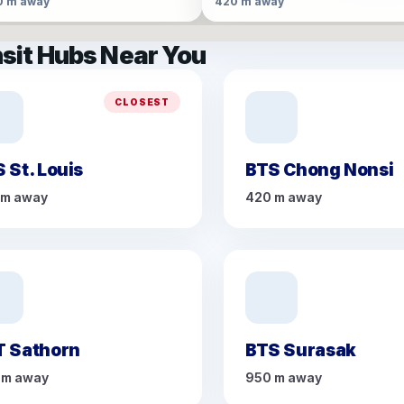
0 m away
420 m away
sit Hubs Near You
CLOSEST
 St. Louis
BTS Chong Nonsi
 m away
420 m away
T Sathorn
BTS Surasak
 m away
950 m away