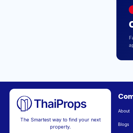
C
F
a
Com
About
The Smartest way to find your next
Blogs
property.