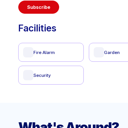
Subscribe
Facilities
Fire Alarm
Garden
Security
What's Around?