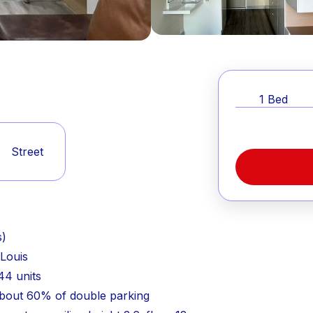
1
Bed
Street
s)
.Louis
44 units
about 60% of double parking