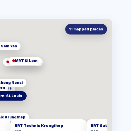
11
mapped places
 Sam Yan
MRT Si Lom
BTS Sala Daeng
Chong Nonsi
orn
. Louis
rn-St.Louis
ic Krungthep
BRT Technic Krungthep
BRT Sathorn